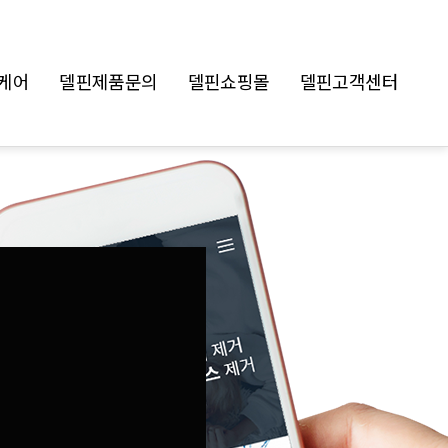
케어
델핀제품문의
델핀쇼핑몰
델핀고객센터