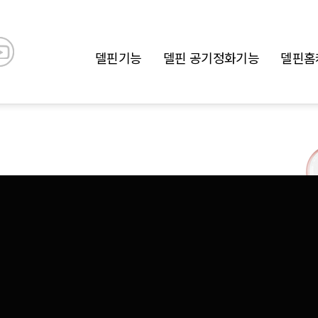
델핀기능
델핀 공기정화기능
델핀홈